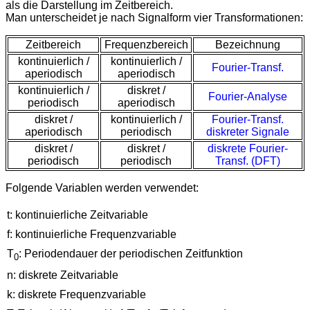
als die Darstellung im Zeitbereich.
Man unterscheidet je nach Signalform vier Transformationen:
Zeitbereich
Frequenz­bereich
Bezeichnung
kontinuierlich /
kontinuierlich /
Fourier-Transf.
aperiodisch
aperiodisch
kontinuierlich /
diskret /
Fourier-Analyse
periodisch
aperiodisch
diskret /
kontinuierlich /
Fourier-Transf.
aperiodisch
periodisch
diskreter Signale
diskret /
diskret /
diskrete Fourier-
periodisch
periodisch
Transf. (DFT)
Folgende Variablen werden verwendet:
t: kontinuierliche Zeitvariable
f: kontinuierliche Frequenzvariable
T
: Periodendauer der periodischen Zeitfunktion
0
n: diskrete Zeitvariable
k: diskrete Frequenzvariable