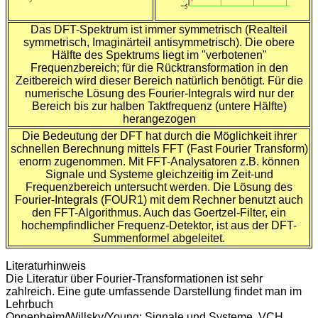
Das DFT-Spektrum ist immer symmetrisch (Realteil
symmetrisch, Imaginärteil antisymmetrisch). Die obere
Hälfte des Spektrums liegt im "verbotenen"
Frequenzbereich; für die Rücktransformation in den
Zeitbereich wird dieser Bereich natürlich benötigt. Für die
numerische Lösung des Fourier-Integrals wird nur der
Bereich bis zur halben Taktfrequenz (untere Hälfte)
herangezogen
Die Bedeutung der DFT hat durch die Möglichkeit ihrer
schnellen Berechnung mittels FFT (Fast Fourier Transform)
enorm zugenommen. Mit FFT-Analysatoren z.B. können
Signale und Systeme gleichzeitig im Zeit-und
Frequenzbereich untersucht werden. Die Lösung des
Fourier-Integrals (FOUR1) mit dem Rechner benutzt auch
den FFT-Algorithmus. Auch das Goertzel-Filter, ein
hochempfindlicher Frequenz-Detektor, ist aus der DFT-
Summenformel abgeleitet.
Literaturhinweis
Die Literatur über Fourier-Transformationen ist sehr
zahlreich. Eine gute umfassende Darstellung findet man im
Lehrbuch
Oppenheim/Willsky/Young: Signale und Systeme, VCH