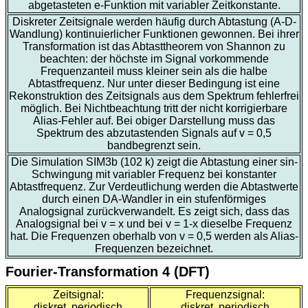
abgetasteten e-Funktion mit variabler Zeitkonstante.
Diskreter Zeitsignale werden häufig durch Abtastung (A-D-
Wandlung) kontinuierlicher Funktionen gewonnen. Bei ihrer
Transformation ist das Abtasttheorem von Shannon zu
beachten: der höchste im Signal vorkommende
Frequenzanteil muss kleiner sein als die halbe
Abtastfrequenz. Nur unter dieser Bedingung ist eine
Rekonstruktion des Zeitsignals aus dem Spektrum fehlerfrei
möglich. Bei Nichtbeachtung tritt der nicht korrigierbare
Alias-Fehler auf. Bei obiger Darstellung muss das
Spektrum des abzutastenden Signals auf v = 0,5
bandbegrenzt sein.
Die Simulation SIM3b (102 k) zeigt die Abtastung einer sin-
Schwingung mit variabler Frequenz bei konstanter
Abtastfrequenz. Zur Verdeutlichung werden die Abtastwerte
durch einen DA-Wandler in ein stufenförmiges
Analogsignal zurückverwandelt. Es zeigt sich, dass das
Analogsignal bei v = x und bei v = 1-x dieselbe Frequenz
hat. Die Frequenzen oberhalb von v = 0,5 werden als Alias-
Frequenzen bezeichnet.
Fourier-Transformation 4 (DFT)
Zeitsignal:
Frequenzsignal:
diskret, periodisch
diskret, periodisch