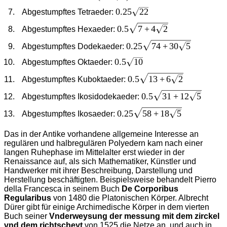
{2}u^2}
0.25
22
0.25\sqrt{22}
Abgestumpftes Tetraeder:
0.5\sqrt{7+4\sqrt{2}}
0.5
7
+
4
2
Abgestumpftes Hexaeder:
0.25\sqrt{74+30\sqrt{5}}
0.25
74
+
30
5
Abgestumpftes Dodekaeder:
0.5
10
0.5\sqrt{10}
Abgestumpftes Oktaeder:
0.5\sqrt{13+6\sqrt{2}}
0.5
13
+
6
2
Abgestumpftes Kuboktaeder:
0.5\sqrt{31+12\sqrt{
0.5
31
+
12
5
Abgestumpftes Ikosidodekaeder:
0.25\sqrt{58+18\sqrt{5}}
0.25
58
+
18
5
Abgestumpftes Ikosaeder:
Das in der Antike vorhandene allgemeine Interesse an
regulären und halbregulären Polyedern kam nach einer
langen Ruhephase im Mittelalter erst wieder in der
Renaissance auf, als sich Mathematiker, Künstler und
Handwerker mit ihrer Beschreibung, Darstellung und
Herstellung beschäftigten. Beispielsweise behandelt Pierro
della Francesca in seinem Buch
De Corporibus
Regularibus
von 1480 die Platonischen Körper. Albrecht
Dürer gibt für einige Archimedische Körper in dem vierten
Buch seiner
Vnderweysung der messung mit dem zirckel
vnd dem richtscheyt
von 1525 die Netze an, und auch in