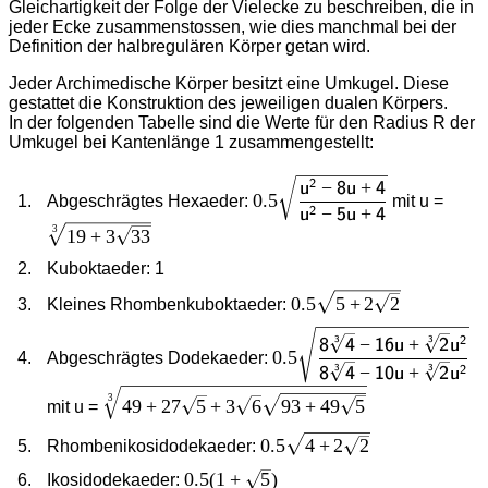
Gleichartigkeit der Folge der Vielecke zu beschreiben, die in
jeder Ecke zusammenstossen, wie dies manchmal bei der
Definition der halbregulären Körper getan wird.
Jeder Archimedische Körper besitzt eine Umkugel. Diese
gestattet die Konstruktion des jeweiligen dualen Körpers.
In der folgenden Tabelle sind die Werte für den Radius R der
Umkugel bei Kantenlänge 1 zusammengestellt:
0.5\sqrt\dfrac{\sf
\sqrt
−
+
2
u
8u
4
0.5
Abgeschrägtes Hexaeder:
mit u =
u^2-8u+4}{\sf
{19+
−
+
2
u
5u
4
3
19
+
3
33
u^2-5u+4}
Kuboktaeder: 1
0.5\sqrt{5+2\sqrt{2}}
0.5
5
+
2
2
Kleines Rhombenkuboktaeder:
0.5\sqrt\dfrac{\sf
−
+
2
3
3
8
4
16u
2
u
0.5
Abgeschrägtes Dodekaeder:
8\sqrt[3]
−
+
3
3
2
8
4
10u
2
u
{4}-16u+\sqrt[3]
\sqrt[3]
3
49
+
27
5
+
3
6
93
+
49
5
mit u =
{2}u^2}{\sf
{49+27\sqrt{5}+3\sqrt{6}\sqrt{93+49\sqrt{5
8\sqrt[3]
0.5\sqrt{4+2\sqrt{2}}
0.5
4
+
2
2
Rhombenikosidodekaeder:
{4}-10u+\sqrt[3]
0.5
(
1
+
5
)
0.5(1+\sqrt{5})
Ikosidodekaeder: