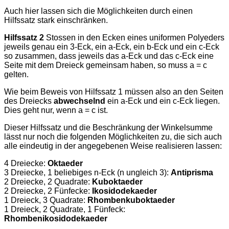
Auch hier lassen sich die Möglichkeiten durch einen
Hilfssatz stark einschränken.
Hilfssatz 2
Stossen in den Ecken eines uniformen Polyeders
jeweils genau ein 3-Eck, ein a-Eck, ein b-Eck und ein c-Eck
so zusammen, dass jeweils das a-Eck und das c-Eck eine
Seite mit dem Dreieck gemeinsam haben, so muss a = c
gelten.
Wie beim Beweis von Hilfssatz 1 müssen also an den Seiten
des Dreiecks
abwechselnd
ein a-Eck und ein c-Eck liegen.
Dies geht nur, wenn a = c ist.
Dieser Hilfssatz und die Beschränkung der Winkelsumme
lässt nur noch die folgenden Möglichkeiten zu, die sich auch
alle eindeutig in der angegebenen Weise realisieren lassen:
4 Dreiecke:
Oktaeder
3 Dreiecke, 1 beliebiges n-Eck (n ungleich 3):
Antiprisma
2 Dreiecke, 2 Quadrate:
Kuboktaeder
2 Dreiecke, 2 Fünfecke:
Ikosidodekaeder
1 Dreieck, 3 Quadrate:
Rhombenkuboktaeder
1 Dreieck, 2 Quadrate, 1 Fünfeck:
Rhombenikosidodekaeder