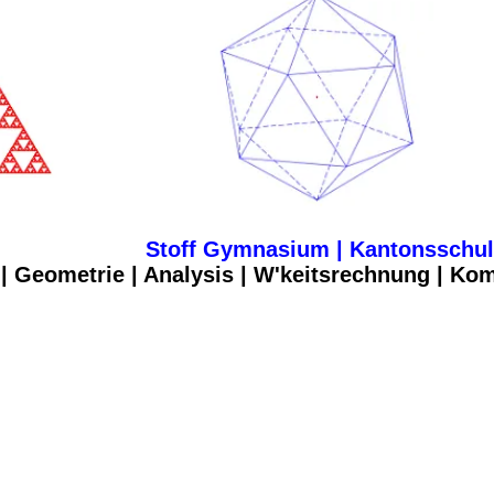
Stoff Gymnasium | Kantonsschu
| Geometrie | Analysis | W'keits­rechnung | Ko