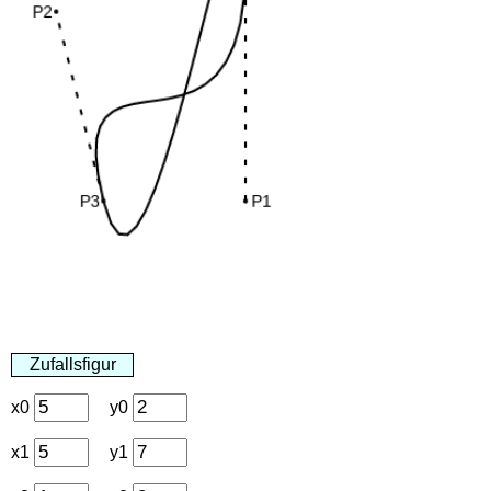
x0
y0
x1
y1