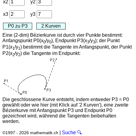
x2
y2
x3
y3
Eine (2-dim) Bézierkurve ist durch vier Punkte bestimmt:
Anfangspunkt P0(x
/y
), Endpunkt P3(x
/y
); der Punkt
0
0
3
3
P1(x
/y
) bestimmt die Tangente im Anfangspunkt, der Punkt
1
1
P2(x
/y
) die Tangente im Endpunkt:
2
2
Die geschlossene Kurve entsteht, indem entweder P3 = P0
gewählt oder wie hier (mit Klick auf '2 Kurven'), eine zweite
Bézierkurve mit Anfangspunkt P3 und Endpunkt P0
gezeichnet wird, während die Tangenten beibehalten
werden.
|
Suche 🔍
©1997 - 2026 mathematik.ch