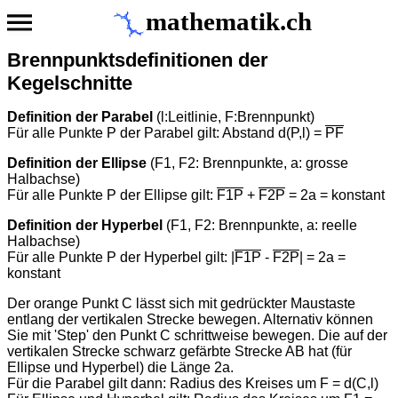
mathematik.ch
Brennpunktsdefinitionen der
Kegelschnitte
Definition der Parabel
(l:Leitlinie, F:Brennpunkt)
Für alle Punkte P der Parabel gilt: Abstand d(P,l) =
PF
Definition der Ellipse
(F1, F2: Brennpunkte, a: grosse
Halbachse)
Für alle Punkte P der Ellipse gilt:
F1P
+
F2P
= 2a = konstant
Definition der Hyperbel
(F1, F2: Brennpunkte, a: reelle
Halbachse)
Für alle Punkte P der Hyperbel gilt: |
F1P
-
F2P
| = 2a =
konstant
Der orange Punkt C lässt sich mit gedrückter Maustaste
entlang der vertikalen Strecke bewegen. Alternativ können
Sie mit 'Step' den Punkt C schrittweise bewegen. Die auf der
vertikalen Strecke schwarz gefärbte Strecke AB hat (für
Ellipse und Hyperbel) die Länge 2a.
Für die Parabel gilt dann: Radius des Kreises um F = d(C,l)