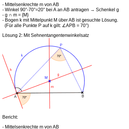
- Mittelsenkrechte m von AB
- Winkel 90°-70°=20° bei A an AB antragen → Schenkel g
- g ∩ m = {M}
- Bogen k mit Mittelpunkt M über AB ist gesuchte Lösung.
(Für alle Punkte P auf k gilt: ∠APB = 70°)
Lösung 2: Mit Sehnentangentenwinkelsatz
Bericht:
- Mittelsenkrechte m von AB