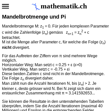
mathematik.ch
Mandelbrotmenge und Pi
Mandelbrotmenge M: z
= 0. Für jeden komplexen Parameter
1
2
c wird die Zahlenfolge (z
) gemäss z
= z
+ c
n
n+1
n
betrachtet.
M ist die Menge aller Parameter c, für welche die Folge (z
)
n
nicht
divergiert.
Für das Auftreten der Ziffern von π sind mehrere Wege
möglich.
Horizontaler Weg: Man setzt c = 0.25 + ε (ε>0)
Vertikaler Weg. Man setzt c = -0.75 + εi
Diese beiden Zahlen c sind nicht in der Mandelbrotmenge.
Die Folge z
divergiert daher.
n
Man zählt nun die Anzahl Iterationen N, bis |z
| > 2. Je
n
kleiner ε, desto grösser wird N. Bei N zeigt sich dann ein
erstaunlicher Zusammenhang mit π ≈ 3.141592653...
Sie können die Resultate in den untenstehenden Tabellen
überprüfen, indem Sie die Anzahl Iterationen (maximal 40
Millionen) und Epsilon in die entsprechenden Felder