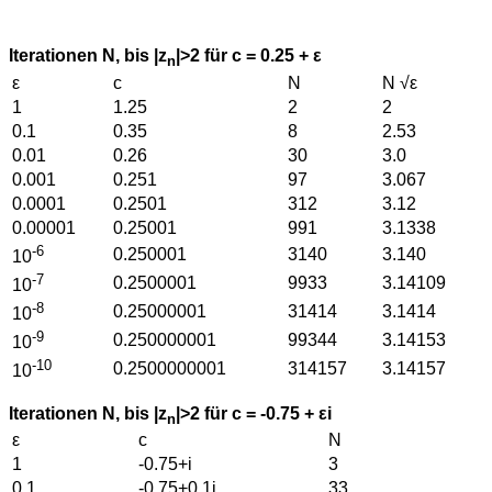
Iterationen N, bis |z
|>2 für c = 0.25 + ε
n
ε
c
N
N √ε
1
1.25
2
2
0.1
0.35
8
2.53
0.01
0.26
30
3.0
0.001
0.251
97
3.067
0.0001
0.2501
312
3.12
0.00001
0.25001
991
3.1338
-6
0.250001
3140
3.140
10
-7
0.2500001
9933
3.14109
10
-8
0.25000001
31414
3.1414
10
-9
0.250000001
99344
3.14153
10
-10
0.2500000001
314157
3.14157
10
Iterationen N, bis |z
|>2 für c = -0.75 + εi
n
ε
c
N
1
-0.75+i
3
0.1
-0.75+0.1i
33