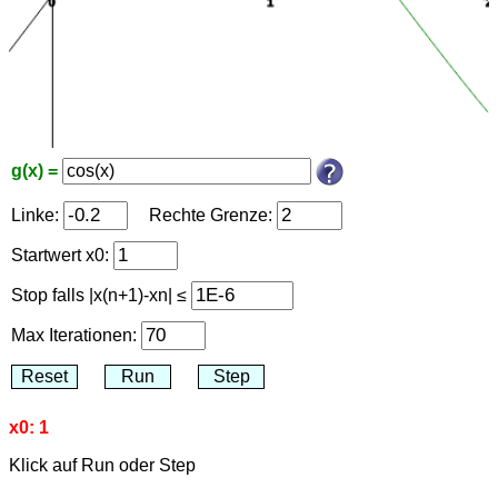
g(x) =
Linke:
Rechte Grenze:
Startwert x0:
Stop falls |x(n+1)-xn| ≤
Max Iterationen:
x0: 1
Klick auf Run oder Step