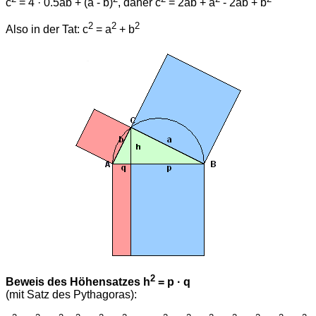
c
= 4 · 0.5ab + (a - b)
, daher c
= 2ab + a
- 2ab + b
2
2
2
Also in der Tat: c
= a
+ b
2
Beweis des Höhensatzes h
= p · q
(mit Satz des Pythagoras):