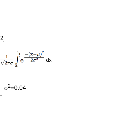
2
σ
.
2
σ
=
0.04