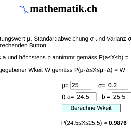
mathematik.ch
wartungswert μ, Standard­abweichung σ und Varianz 
prechenden Button
ens a und höchstens b annimmt gemäss P(a≤X≤b) =
vorgegebener Wkeit W gemäss P(μ-Δ≤X≤μ+Δ) = W
μ=
σ=
I) a=
b =
P(24.5≤X≤25.5) ≈
0.9876