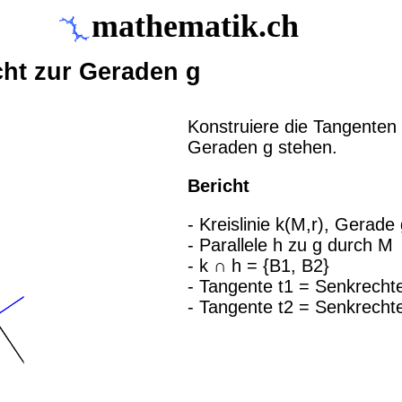
mathematik.ch
cht zur Geraden g
Konstruiere die Tangenten 
Geraden g stehen.
Bericht
- Kreislinie k(M,r), Gerade
- Parallele h zu g durch M
- k ∩ h = {B1, B2}
- Tangente t1 = Senkrecht
- Tangente t2 = Senkrecht