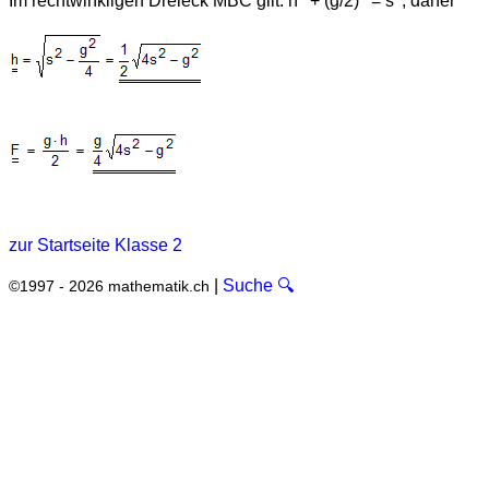
Im rechtwinkligen Dreieck MBC gilt: h
+ (g/2)
= s
, daher
zur Startseite Klasse 2
|
Suche 🔍
©1997 - 2026 mathematik.ch