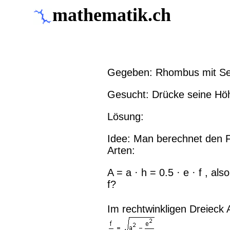
mathematik.ch
Gegeben: Rhombus mit Sei
Gesucht: Drücke seine Höh
Lösung:
Idee: Man berechnet den F
Arten:
A = a · h = 0.5 · e · f , also
f?
Im rechtwinkligen Dreieck A