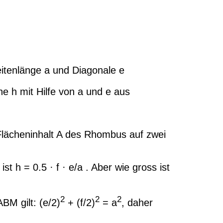
tenlänge a und Diagonale e
e h mit Hilfe von a und e aus
lächeninhalt A des Rhombus auf zwei
 ist h = 0.5 · f · e/a . Aber wie gross ist
2
2
2
BM gilt: (e/2)
+ (f/2)
= a
, daher