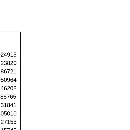
024915
123820
686721
050964
546208
185765
831841
805010
927155