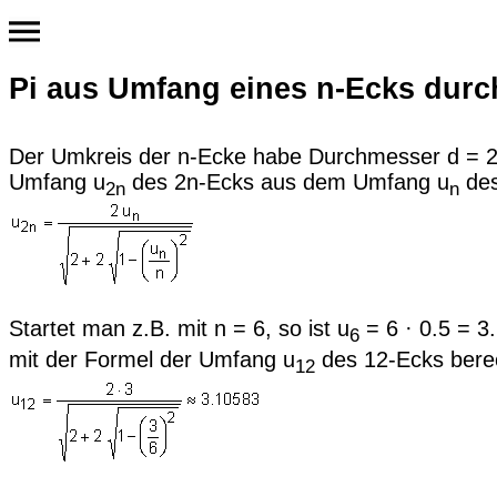
Pi aus Umfang eines n-Ecks dur
Der Umkreis der n-Ecke habe Durchmesser d = 2r
Umfang u
des 2n-Ecks aus dem Umfang u
des
2n
n
Startet man z.B. mit n = 6, so ist u
= 6 · 0.5 = 3.
6
mit der Formel der Umfang u
des 12-Ecks bere
12