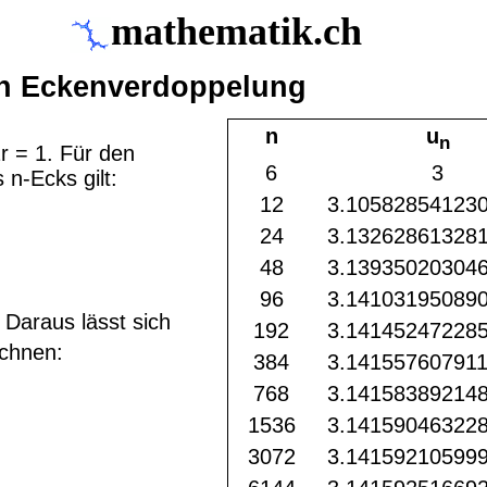
mathematik.ch
ch Eckenverdoppelung
n
u
n
 = 1. Für den
6
3
 n-Ecks gilt:
12
3.10582854123
24
3.13262861328
48
3.13935020304
96
3.14103195089
 Daraus lässt sich
192
3.14145247228
chnen:
384
3.14155760791
768
3.14158389214
1536
3.14159046322
3072
3.14159210599