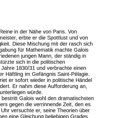
Reine in der Nähe von Paris. Von
ister, erbte er die Spottlust und von
gkeit. Diese Mischung mit der rasch sich
egabung für Mathematik machte Galois
riedenen jungen Mann, der ständig in
türzte sich in die politischen
 Jahre 1830/31 und verbrachte einen
cher Häftling im Gefängnis Saint-Pélagie.
et er sofort wieder in politische Händel
dert. Er nahm diese Aufforderung an,
unterliegen würde.
 bestritt Galois wohl den dramatischsten
ers gegen die verrinnende Zeit, den es
r Uhr versuchte er, seine Theorien über
nen eine Gleichung beliebigen Grades