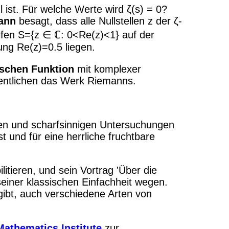
 ist. Für welche Werte wird ζ(s) = 0?
ann
besagt, dass alle Nullstellen z der ζ-
eifen S={z ∈ ℂ: 0<Re(z)<1} auf der
ung Re(z)=0.5 liegen.
ischen Funktion
mit komplexer
entlichen das Werk Riemanns.
chen und scharfsinnigen Untersuchungen
 und für eine herrliche fruchtbare
tieren, und sein Vortrag 'Über die
einer klassischen Einfachheit wegen.
gibt, auch verschiedene Arten von
Mathematics Institute
zur