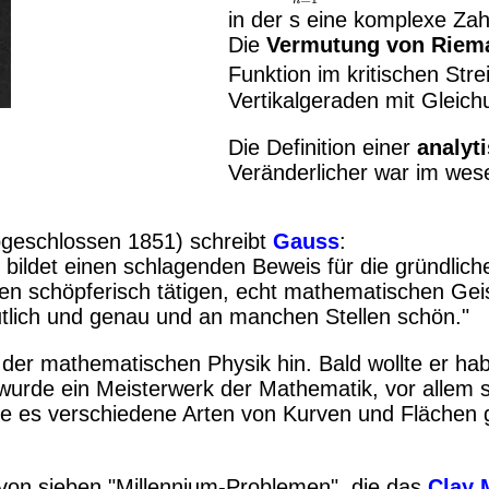
in der s eine komplexe Zahl
Die
Vermutung von Riem
Funktion im kritischen Str
Vertikalgeraden mit Gleich
Die Definition einer
analyt
Veränderlicher war im wes
abgeschlossen 1851) schreibt
Gauss
:
n bildet einen schlagenden Beweis für die gründli
n schöpferisch tätigen, echt mathematischen Geist
eutlich und genau und an manchen Stellen schön."
r mathematischen Physik hin. Bald wollte er habili
wurde ein Meisterwerk der Mathematik, vor allem s
wie es verschiedene Arten von Kurven und Flächen 
von sieben "Millennium-Problemen", die das
Clay 