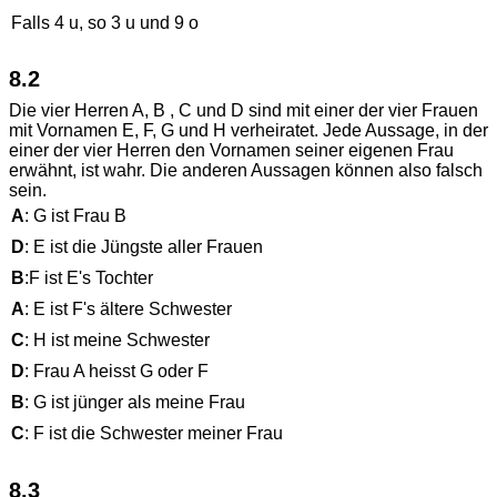
Falls 4 u, so 3 u und 9 o
8.2
Die vier Herren A, B , C und D sind mit einer der vier Frauen
mit Vornamen E, F, G und H verheiratet. Jede Aussage, in der
einer der vier Herren den Vornamen seiner eigenen Frau
erwähnt, ist wahr. Die anderen Aussagen können also falsch
sein.
A
: G ist Frau B
D
: E ist die Jüngste aller Frauen
B
:F ist E's Tochter
A
: E ist F's ältere Schwester
C
: H ist meine Schwester
D
: Frau A heisst G oder F
B
: G ist jünger als meine Frau
C
: F ist die Schwester meiner Frau
8.3