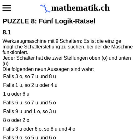
mathematik.ch
PUZZLE 8: Fünf Logik-Rätsel
8.1
Werkzeugmaschine mit 9 Schaltern: Es ist die einzige
mögliche Schalterstellung zu suchen, bei der die Maschine
funktioniert.
Jeder Schalter hat die zwei Stellungen oben (o) und unten
(u).
Die folgenden neun Aussagen sind wahr:
Falls 3 o, so 7 u und 8 u
Falls 1 u, so 2 u oder 4 u
1 u oder 6 u
Falls 6 u, so 7 u und 5 o
Falls 9 u und 1 o, so 3 u
8 o oder 2 o
Falls 3 u oder 6 o, so 8 u und 4 o
Falls 9 o, so 5 u und 6 o