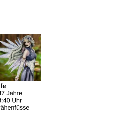
lfe
87 Jahre
3:40 Uhr
rähenfüsse