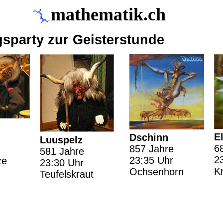
mathematik.ch
sparty zur Geisterstunde
E
Dschinn
Luuspelz
6
857 Jahre
581 Jahre
2
23:35 Uhr
ze
23:30 Uhr
K
Ochsenhorn
Teufelskraut