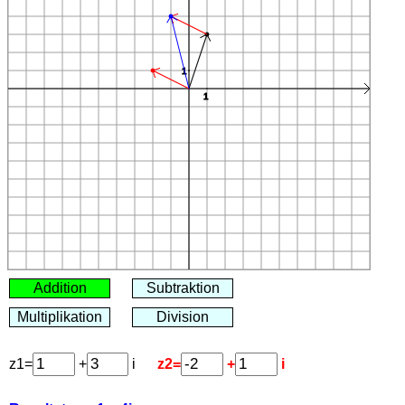
z1=
+
i
z2=
+
i