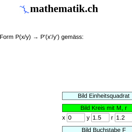
mathematik.ch
Form P(x/y) → P'(x'/y') gemäss:
x
y
r