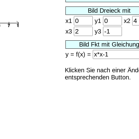
x1
y1
x2
x3
y3
y = f(x) =
Klicken Sie nach einer Än
entsprechenden Button.