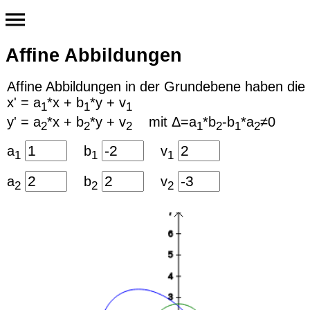
Affine Abbildungen
Affine Abbildungen in der Grundebene haben die 
x' = a
*x + b
*y + v
1
1
1
y' = a
*x + b
*y + v
mit Δ=a
*b
-b
*a
≠0
2
2
2
1
2
1
2
a
b
v
1
1
1
a
b
v
2
2
2