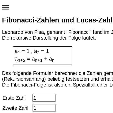
Fibonacci-Zahlen und Lucas-Zah
Leonardo von Pisa, genannt "Fibonacci" fand im
Die rekursive Darstellung der Folge lautet:
a
= 1 , a
= 1
1
2
a
= a
+ a
n+2
n+1
n
Das folgende Formular berechnet die Zahlen gemä
(Rekursionsanfang) beliebig festsetzen und erha
Die Fibonacci-Folge ist also ein Spezialfall einer 
Erste Zahl
Zweite Zahl