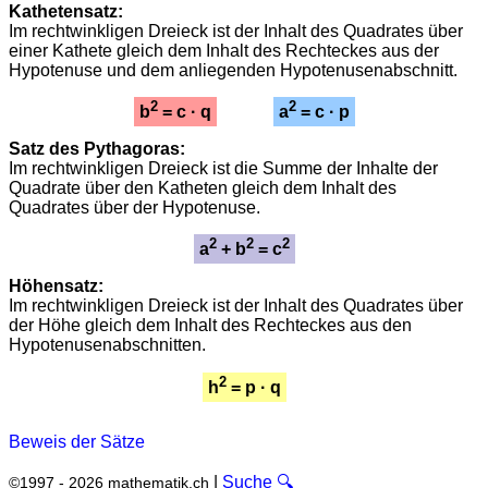
Kathetensatz:
Im rechtwinkligen Dreieck ist der Inhalt des Quadrates über
einer Kathete gleich dem Inhalt des Rechteckes aus der
Hypotenuse und dem anliegenden Hypotenusenabschnitt.
2
2
b
= c · q
a
= c · p
Satz des Pythagoras:
Im rechtwinkligen Dreieck ist die Summe der Inhalte der
Quadrate über den Katheten gleich dem Inhalt des
Quadrates über der Hypotenuse.
2
2
2
a
+ b
= c
Höhensatz:
Im rechtwinkligen Dreieck ist der Inhalt des Quadrates über
der Höhe gleich dem Inhalt des Rechteckes aus den
Hypotenusenabschnitten.
2
h
= p · q
Beweis der Sätze
|
Suche 🔍
©1997 - 2026 mathematik.ch