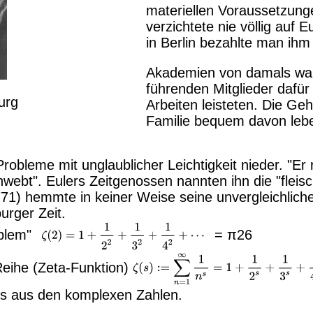
materiellen Voraussetzunge
verzichtete nie völlig auf 
in Berlin bezahlte man ihm 
Akademien von damals ware
führenden Mitglieder dafür
urg
Arbeiten leisteten. Die Ge
Familie bequem davon leb
robleme mit unglaublicher Leichtigkeit nieder. "E
webt". Eulers Zeitgenossen nannten ihn die "fleis
71) hemmte in keiner Weise seine unvergleichliche 
urger Zeit.
oblem"
=
π
2
6
Reihe (Zeta-Funktion)
t s aus den komplexen Zahlen.