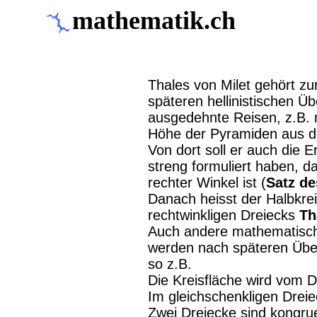
mathematik.ch
Thales von Milet gehört z
späteren hellinistischen Ü
ausgedehnte Reisen, z.B. n
Höhe der Pyramiden aus d
Von dort soll er auch die 
streng formuliert haben, da
rechter Winkel ist (
Satz de
Danach heisst der Halbkre
rechtwinkligen Dreiecks
Th
Auch andere mathematisch
werden nach späteren Übe
so z.B.
Die Kreisfläche wird vom D
Im gleichschenkligen Dreiec
Zwei Dreiecke sind kongrue