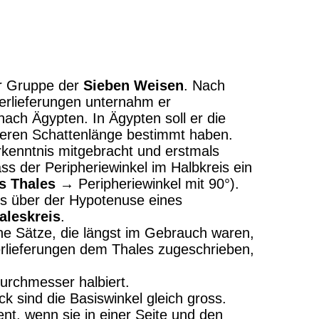
ur Gruppe der
Sieben Weisen
. Nach
berlieferungen unternahm er
ach Ägypten. In Ägypten soll er die
eren Schattenlänge bestimmt haben.
Erkenntnis mitgebracht und erstmals
ss der Peripheriewinkel im Halbkreis ein
s Thales
→ Peripheriewinkel mit 90°).
is über der Hypotenuse eines
aleskreis
.
e Sätze, die längst im Gebrauch waren,
rlieferungen dem Thales zugeschrieben,
urchmesser halbiert.
k sind die Basiswinkel gleich gross.
nt, wenn sie in einer Seite und den