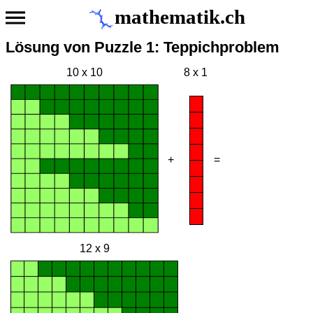
mathematik.ch
Lösung von Puzzle 1: Teppichproblem
10 x 10
8 x 1
+
=
12 x 9