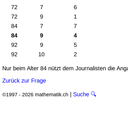
72
7
6
72
9
1
84
7
7
84
9
4
92
9
5
92
10
2
Nur beim Alter 84 nützt dem Journalisten die Ang
Zurück zur Frage
|
Suche 🔍
©1997 - 2026 mathematik.ch