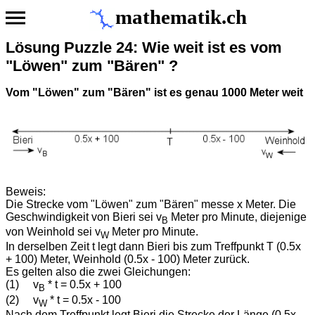
mathematik.ch
Lösung Puzzle 24: Wie weit ist es vom
"Löwen" zum "Bären" ?
Vom "Löwen" zum "Bären" ist es genau 1000 Meter weit
Beweis:
Die Strecke vom "Löwen" zum "Bären" messe x Meter. Die
Geschwindigkeit von Bieri sei v
Meter pro Minute, diejenige
B
von Weinhold sei v
Meter pro Minute.
W
In derselben Zeit t legt dann Bieri bis zum Treffpunkt T (0.5x
+ 100) Meter, Weinhold (0.5x - 100) Meter zurück.
Es gelten also die zwei Gleichungen:
(1) v
* t = 0.5x + 100
B
(2) v
* t = 0.5x - 100
W
Nach dem Treffpunkt legt Bieri die Strecke der Länge (0.5x -