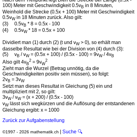
100) Meter mit Geschwindigkeit 0.5v
in 8 Minuten,
B
Weinhold die Strecke (0.5x + 100) Meter mit Geschwindigkeit
0.5v
in 18 Minuten zurück. Also gilt:
W
(3) 0.5v
* 8 = 0.5x - 100
B
(4) 0.5v
* 18 = 0.5x + 100
W
Dividiert man (1) durch (2) (t und v
> 0), so erhält man
W
dasselbe Resultat wie bei der Division von (4) durch (3):
(5) v
/ v
= (0.5x + 100) / (0.5x - 100) = 9v
/ 4v
B
W
W
B
2
2
Also gilt 4v
= 9v
B
W
Zieht man die Wurzel (Betrag unnötig, da die
Geschwindigkeiten positiv sein müssen), so folgt:
2v
= 3v
B
W
Setzt man dieses Resultat in Gleichung (5) ein und
multipliziert mit 2, so gilt:
3v
/ v
= (x + 200) / (0.5x - 100)
W
W
v
lässt sich wegkürzen und die Auflösung der entstandenen
W
Gleichung ergibt: x = 1000
Zurück zur Aufgabenstellung
|
Suche 🔍
©1997 - 2026 mathematik.ch