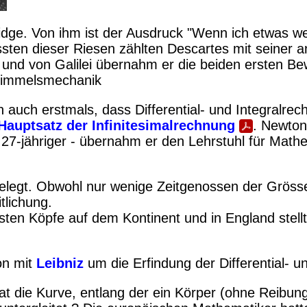
idge. Von ihm ist der Ausdruck "Wenn ich etwas wei
sten dieser Riesen zählten Descartes mit seiner a
 und von Galilei übernahm er die beiden ersten 
 Himmelsmechanik
n auch erstmals, dass Differential- und Integralre
Hauptsatz der Infinitesimalrechnung
. Newton
 27-jähriger - übernahm er den Lehrstuhl für Math
rgelegt. Obwohl nur wenige Zeitgenossen der Grös
tlichung.
sten Köpfe auf dem Kontinent und in England stellt
ton mit
Leibniz
um die Erfindung der Differential- u
at die Kurve, entlang der ein Körper (ohne Reibu