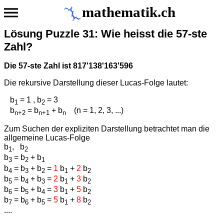
mathematik.ch
Lösung Puzzle 31: Wie heisst die 57-ste
Zahl?
Die 57-ste Zahl ist 817'138'163'596
Die rekursive Darstellung dieser Lucas-Folge lautet:
b
= 1 , b
= 3
1
2
b
= b
+ b
(n = 1, 2, 3, ...)
n+2
n+1
n
Zum Suchen der expliziten Darstellung betrachtet man die
allgemeine Lucas-Folge
b
, b
1
2
b
= b
+ b
3
2
1
b
= b
+ b
=
1
b
+
2
b
4
3
2
1
2
b
= b
+ b
=
2
b
+
3
b
5
4
3
1
2
b
= b
+ b
=
3
b
+
5
b
6
5
4
1
2
b
= b
+ b
=
5
b
+
8
b
7
6
5
1
2
....