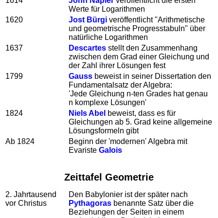
1614
John Napier
veröffentlicht die ersten
Werte für Logarithmen
1620
Jost Bürgi
veröffentlicht "Arithmetische
und geometrische Progresstabuln" über
natürliche Logarithmen
1637
Descartes
stellt den Zusammenhang
zwischen dem Grad einer Gleichung und
der Zahl ihrer Lösungen fest
1799
Gauss
beweist in seiner Dissertation den
Fundamentalsatz der Algebra:
'Jede Gleichung n-ten Grades hat genau
n komplexe Lösungen'
1824
Niels Abel
beweist, dass es für
Gleichungen ab 5. Grad keine allgemeine
Lösungsformeln gibt
Ab 1824
Beginn der 'modernen' Algebra mit
Evariste
Galois
Zeittafel Geometrie
2. Jahrtausend
Den Babylonier ist der später nach
vor Christus
Pythagoras
benannte Satz über die
Beziehungen der Seiten in einem