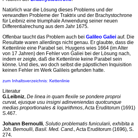
Natürlich war die Lösung dieses Problems und der
verwandten Probleme der Traktrix und der Brachystochrone
für Leibniz eine triumphale Anwendung seiner neuen
Differentialrechung aus dem Jahr 1675.
Offenbar taucht das Problem auch bei
Galileo Galiei
auf. Die
Resultate waren allerdings nicht genau. Er glaubte, dass die
Kettenlinie eine Parabel sei. Huygens wies 1664 (im Alter
von 17 Jahren) den Fehler von Galiei bei der Lösung nach,
indem er zeigte, daß die Kettenlinie keine Parabel sein
könne. Und dies, wo doch selbst die päpstlichen Inquisition
keinen Fehler im Werk Galileis gefunden hatte.
zum Inhaltsverzeichnis: Kettenlinie
Literatur
G.Leibniz
,
De linea in quam flexile se pondere proproi
curvat, ejusque usu insigni adinveniendas quotcunque
medias proportionales & logarithmos
, Acta Eruditorum (1691)
S.467.
Johann Bernoulli
,
Solutio problematis funicularii, exhibita a
Joh. Bernoulli, Basil. Med. Cand.
, Acta Eruditorum (1696), S.
274.